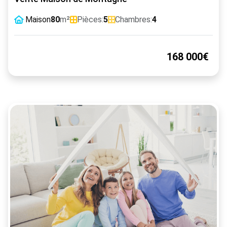
Maison
80
m²
Pièces:
5
Chambres:
4
168 000€