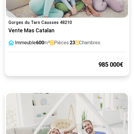
Gorges du Tarn Causses 48210
Vente Mas Catalan
Immeuble
600
m²
Pièces:
23
Chambres:
985 000€