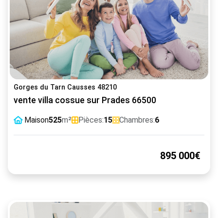
Gorges du Tarn Causses 48210
vente villa cossue sur Prades 66500
Maison
525
m²
Pièces:
15
Chambres:
6
895 000€