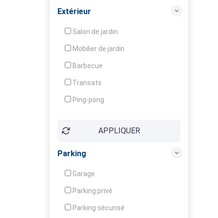
Balcon / Terrasse
Extérieur
Véranda
Salon de jardin
Local à ski
Mobilier de jardin
Climatisation
Barbecue
Ventilateur
Transats
Ping-pong
Baby-foot
APPLIQUER
Jeux d'enfants
Parking
Garage
Parking privé
Parking sécurisé