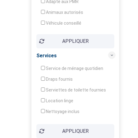
Adapté aux PMR
Animaux autorisés
Véhicule conseillé
APPLIQUER
Services
Service de ménage quotidien
Draps fournis
Serviettes de toilette fournies
Location linge
Nettoyage inclus
Nettoyage en supplément
APPLIQUER
Garde d'enfants