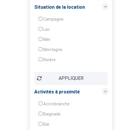
Crèche
Situation de la location
Club enfants
Campagne
Animation
Lac
Mer
Montagne
Rivière
Village
APPLIQUER
Ville
Activités à proximité
Accrobranche
Baignade
Bar