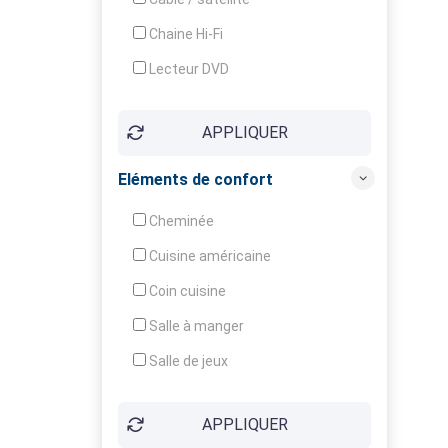
Chaine Hi-Fi
Lecteur DVD
Téléphone
APPLIQUER
Fax
Eléments de confort
Cheminée
Cuisine américaine
Coin cuisine
Salle à manger
Salle de jeux
Cour
APPLIQUER
Jardin